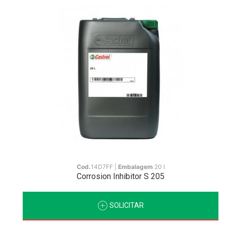
Cod.
14D7FF |
Embalagem
20 l
Corrosion Inhibitor S 205
SOLICITAR