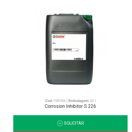
Cod.
15616A |
Embalagem
20 l
Corrosion Inhibitor S 226
SOLICITAR