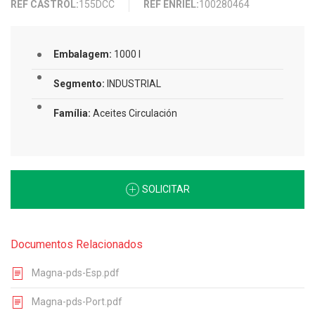
REF CASTROL:
155DCC
REF ENRIEL:
100280464
Embalagem:
1000 l
Segmento:
INDUSTRIAL
Família:
Aceites Circulación
SOLICITAR
Documentos Relacionados
Magna-pds-Esp.pdf
Magna-pds-Port.pdf