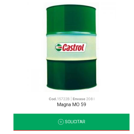
Cod.
15722B |
Envase
208 l
Magna MO 59
SOLICITAR