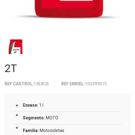
2T
REF CASTROL:
14E8CB
REF ENRIEL:
100399015
Envase:
1 l
Segmento:
MOTO
Familia:
Motocicletas